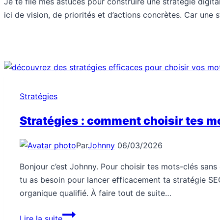
Je te file mes astuces pour construire une stratégie digita
ici de vision, de priorités et d’actions concrètes. Car une s
Stratégies
Stratégies : comment choisir tes m
Par
Johnny
06/03/2026
Bonjour c’est Johnny. Pour choisir tes mots-clés sans
tu as besoin pour lancer efficacement ta stratégie SEO
organique qualifié. À faire tout de suite…
Stratégies
Lire la suite