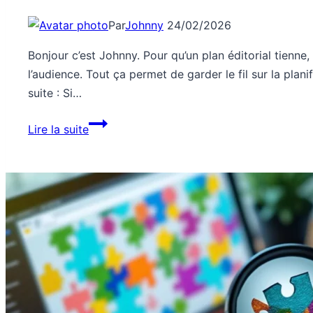
Par
Johnny
24/02/2026
Bonjour c’est Johnny. Pour qu’un plan éditorial tienne, i
l’audience. Tout ça permet de garder le fil sur la plani
suite : Si…
Stratégies
Lire la suite
:
comment
créer
un
plan
éditorial
qui
tient
?