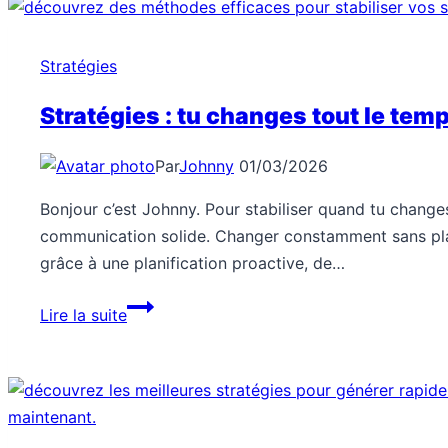
analyser
la
SERP
Stratégies
sans
te
Stratégies : tu changes tout le tem
perdre
?
Par
Johnny
01/03/2026
Bonjour c’est Johnny. Pour stabiliser quand tu changes 
communication solide. Changer constamment sans plan 
grâce à une planification proactive, de…
Stratégies
Lire la suite
:
tu
changes
tout
le