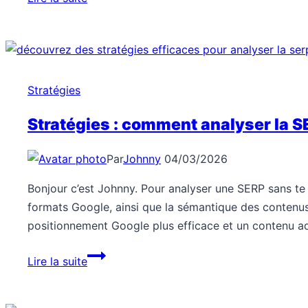
:
comment
choisir
tes
mots-
Stratégies
clés
sans
Stratégies : comment analyser la S
outils
payants
Par
Johnny
04/03/2026
?
Bonjour c’est Johnny. Pour analyser une SERP sans te p
formats Google, ainsi que la sémantique des contenus 
positionnement Google plus efficace et un contenu 
Stratégies
Lire la suite
:
comment