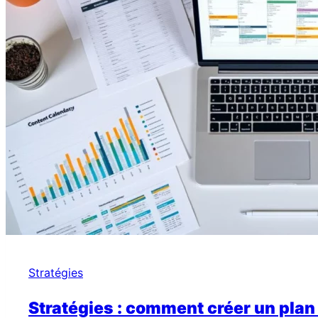
tu
commences
où
?
Stratégies
Stratégies : comment créer un plan é