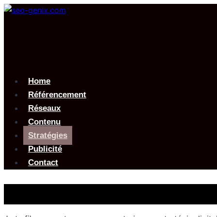
Aller
au
contenu
Home
Référencement
Réseaux
Contenu
Stratégies
Publicité
Contact