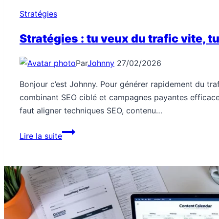
temps,
Stratégies
comment
stabiliser
Stratégies : tu veux du trafic vite,
?
Par
Johnny
27/02/2026
Bonjour c’est Johnny. Pour générer rapidement du traf
combinant SEO ciblé et campagnes payantes efficaces. A
faut aligner techniques SEO, contenu…
Stratégies
Lire la suite
:
tu
veux
du
trafic
vite,