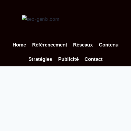
Aller
au
contenu
Home
Référencement
Réseaux
Contenu
Stratégies
Publicité
Contact