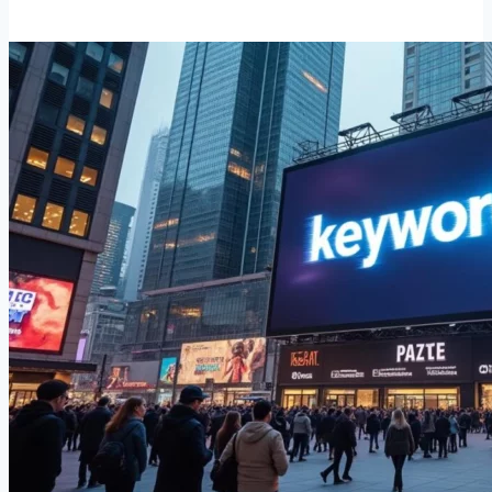
exploiter
Reddit
pour
booster
ton
marketing