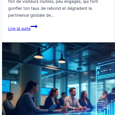
flot de visiteurs inutiles, peu engagés, qui font
gonfler ton taux de rebond et dégradent la
pertinence globale de…
Ce
Lire la suite
mot-
clé
t’attire
des
visiteurs
inutiles