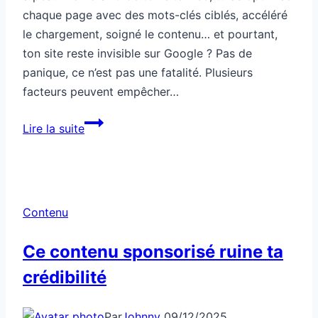
chaque page avec des mots-clés ciblés, accéléré
le chargement, soigné le contenu… et pourtant,
ton site reste invisible sur Google ? Pas de
panique, ce n’est pas une fatalité. Plusieurs
facteurs peuvent empêcher…
Ton
Lire la suite
site
bien
optimisé
reste
Contenu
invisible
Ce contenu sponsorisé ruine ta
crédibilité
Par
Johnny
09/12/2025