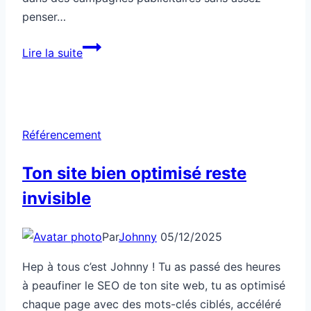
penser…
Cette
Lire la suite
campagne
Ads
détruit
ton
Référencement
ROI
Ton site bien optimisé reste
invisible
Par
Johnny
05/12/2025
Hep à tous c’est Johnny ! Tu as passé des heures
à peaufiner le SEO de ton site web, tu as optimisé
chaque page avec des mots-clés ciblés, accéléré