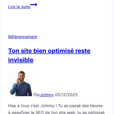
Cette
Lire la suite
campagne
Ads
détruit
ton
Référencement
ROI
Ton site bien optimisé reste
invisible
Par
Johnny
05/12/2025
Hep à tous c’est Johnny ! Tu as passé des heures
à peaufiner le SEO de ton site web, tu as optimisé