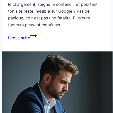
le chargement, soigné le contenu… et pourtant,
ton site reste invisible sur Google ? Pas de
panique, ce n’est pas une fatalité. Plusieurs
facteurs peuvent empêcher…
Ton
Lire la suite
site
bien
optimisé
reste
invisible