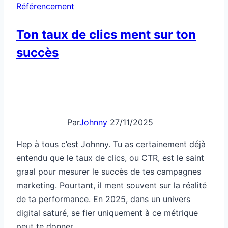
peut te donner…
Ton
Lire la suite
taux
de
clics
ment
sur
ton
succès