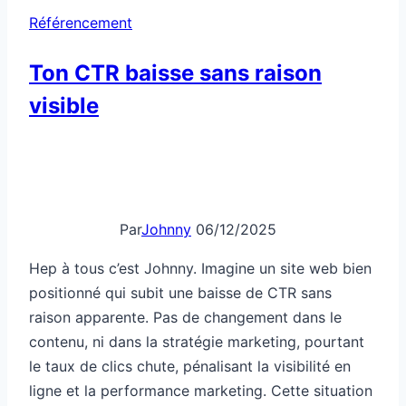
ligne et la performance marketing. Cette situation
peut déstabiliser n’importe quel gestionnaire de
site…
Ton
Lire la suite
CTR
baisse
sans
raison
visible