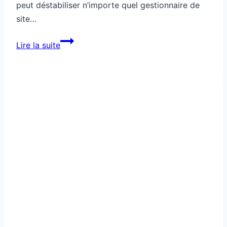
Référencement
Référencement sémantique pour
stabiliser des pages fragiles
Par
Johnny
30/12/2025