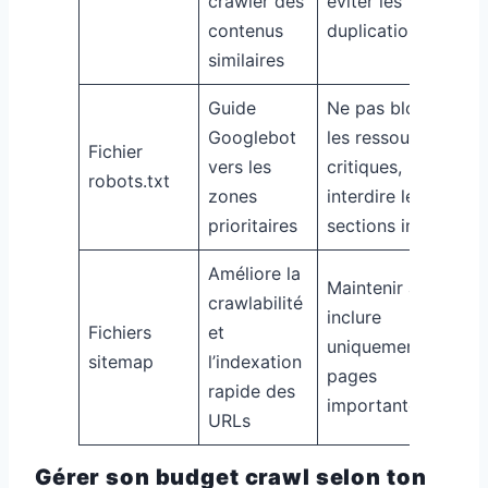
crawler des
éviter les
contenus
duplications
similaires
Guide
Ne pas bloquer
Googlebot
les ressources
Fichier
vers les
critiques,
robots.txt
zones
interdire les
prioritaires
sections inutiles
Améliore la
Maintenir à jour,
crawlabilité
inclure
Fichiers
et
uniquement les
sitemap
l’indexation
pages
rapide des
importantes
URLs
Gérer son budget crawl selon ton