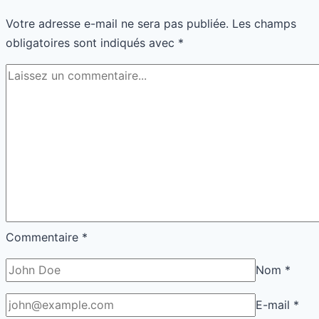
E-mail
*
Site
Enregistrer mon nom, mon e-mail et mon site dans le
navigateur pour mon prochain commentaire.
QUI SUIS-JE ?
Je me prénomme Johnny. Mon parcours est celui d’un
passionné d’internet qui a appris en testant, en échouant et
en corrigeant. Ce blog est né de mon envie de rendre
accessibles des stratégies qui paraissent complexes, mais
qui sont en réalité à la portée de tous. Je crois qu’avec de
bonnes bases, chacun peut bâtir un site solide et attirer du
trafic. Mon objectif est de simplifier ce monde et de te