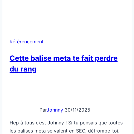
les balises meta se valent en SEO, détrompe-toi.
Certaines d’entre elles peuvent carrément te faire
perdre du rang dans les moteurs de recherche.
Dans l’univers du référencement, chaque détail
compte, surtout quand il s’agit de ces petits bouts
de code invisibles qui décrivent ta…
Cette
Lire la suite
balise
meta
te
fait
perdre
du
rang