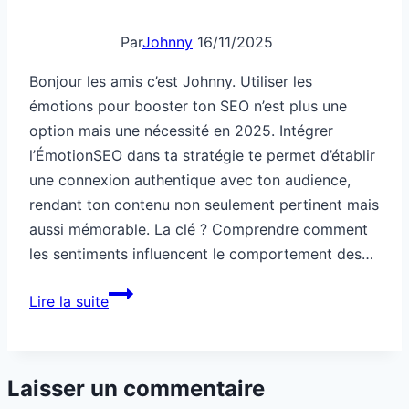
Laisser un commentaire
pour
booster
Votre adresse e-mail ne sera pas publiée.
Les champs
ton
obligatoires sont indiqués avec
*
SEO
Commentaire
*
Nom
*