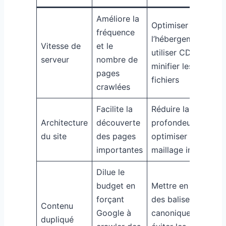
Améliore la
Optimiser
fréquence
l’hébergement,
Vitesse de
et le
utiliser CDN,
serveur
nombre de
minifier les
pages
fichiers
crawlées
Facilite la
Réduire la
Architecture
découverte
profondeur,
du site
des pages
optimiser le
importantes
maillage interne
Dilue le
budget en
Mettre en place
forçant
des balises
Contenu
Google à
canoniques,
dupliqué