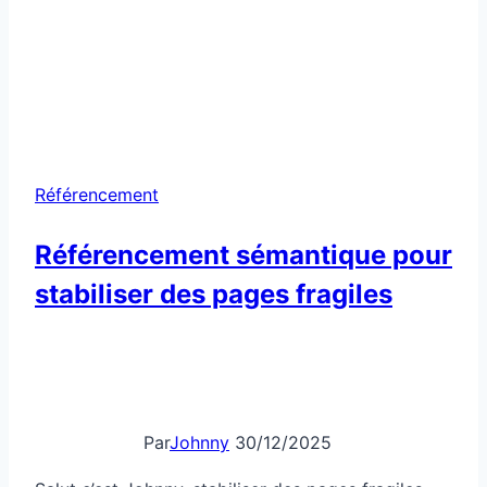
Salut c’est Johnny, stabiliser des pages fragiles
grâce au référencement sémantique n’est pas
juste une tendance, c’est devenu une nécessité
pour toute stratégie SEO solide. Les moteurs de
recherche ne se contentent plus de détecter des
mots-clés dispersés : ils cherchent à comprendre
le véritable sens, le contexte et l’intention derrière
chaque requête. L’enjeu ?…
Référencement
Lire la suite
sémantique
pour
stabiliser
des
pages
fragiles