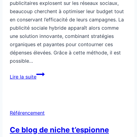
publicitaires explosent sur les réseaux sociaux,
beaucoup cherchent à optimiser leur budget tout
en conservant l’efficacité de leurs campagnes. La
publicité sociale hybride apparaît alors comme
une solution innovante, combinant stratégies
organiques et payantes pour contourner ces
dépenses élevées. Grâce à cette méthode, il est
possible…
Publicité
Lire la suite
sociale
hybride
pour
contourner
Référencement
les
coûts
Ce blog de niche t’espionne
élevés