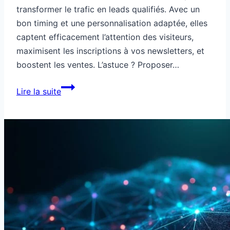
transformer le trafic en leads qualifiés. Avec un
bon timing et une personnalisation adaptée, elles
captent efficacement l’attention des visiteurs,
maximisent les inscriptions à vos newsletters, et
boostent les ventes. L’astuce ? Proposer…
Comment
Lire la suite
capter
des
leads
grâce
aux
pop-
ups
intelligentes