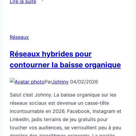
Lire la suite
exploiter
la
puissance
des
Réseaux
micro-
influenceurs
Réseaux hybrides pour
contourner la baisse organique
Par
Johnny
04/02/2026
Salut c’est Johnny. La baisse organique sur les
réseaux sociaux est devenue un casse-tête
incontournable en 2026. Facebook, Instagram et
LinkedIn, jadis terrains de jeu gratuits pour
toucher vos audiences, se verrouillent peu à peu
derrière des algorithmes exigeants. La portée