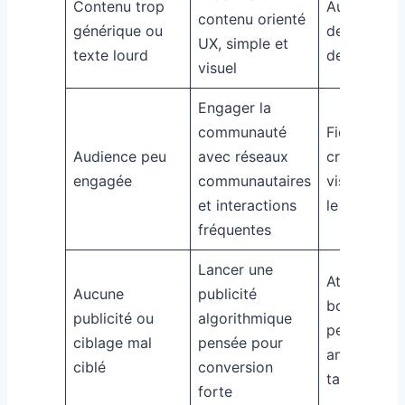
Contenu trop
Augmentat
contenu orienté
générique ou
de l’intérêt 
UX, simple et
texte lourd
des clics
visuel
Engager la
communauté
Fidélisation
Audience peu
avec réseaux
croissance
engagée
communautaires
visibilité su
et interactions
le long ter
fréquentes
Lancer une
Atteindre l
Aucune
publicité
bonnes
publicité ou
algorithmique
personnes 
ciblage mal
pensée pour
améliorer l
ciblé
conversion
taux de cli
forte