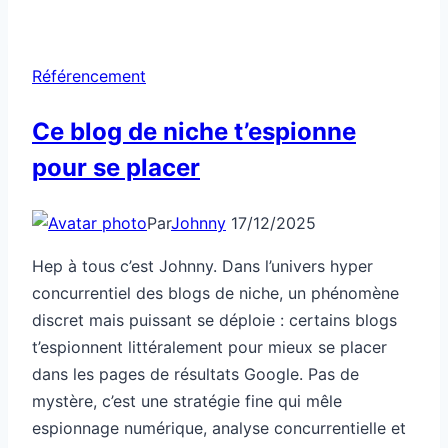
hybride
pour
contourner
Référencement
les
coûts
Ce blog de niche t’espionne
élevés
pour se placer
Par
Johnny
17/12/2025
Hep à tous c’est Johnny. Dans l’univers hyper
concurrentiel des blogs de niche, un phénomène
discret mais puissant se déploie : certains blogs
t’espionnent littéralement pour mieux se placer
dans les pages de résultats Google. Pas de
mystère, c’est une stratégie fine qui mêle
espionnage numérique, analyse concurrentielle et