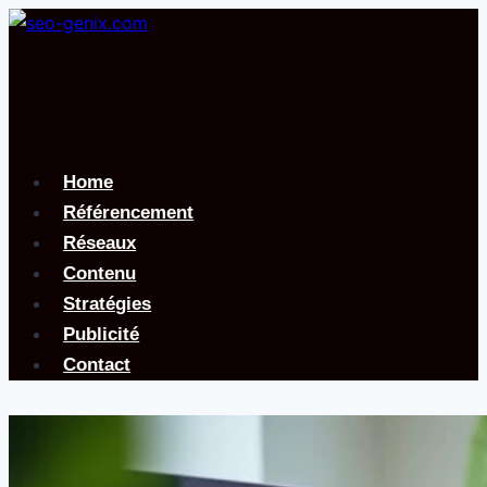
Aller
au
contenu
Home
Référencement
Réseaux
Contenu
Stratégies
Publicité
Contact