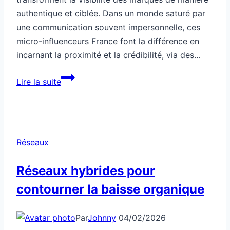
authentique et ciblée. Dans un monde saturé par
une communication souvent impersonnelle, ces
micro-influenceurs France font la différence en
incarnant la proximité et la crédibilité, via des…
Comment
Lire la suite
exploiter
la
puissance
des
Réseaux
micro-
influenceurs
Réseaux hybrides pour
contourner la baisse organique
Par
Johnny
04/02/2026