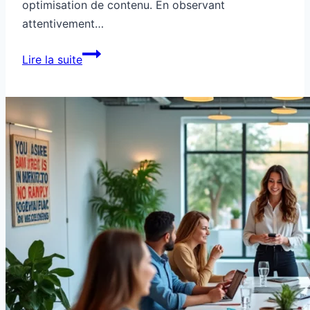
optimisation de contenu. En observant
attentivement…
Ce
Lire la suite
blog
de
niche
t’espionne
pour
se
placer