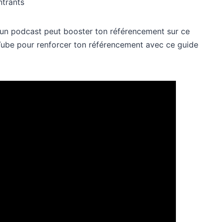
ntrants
t un podcast peut booster ton référencement sur ce
Tube pour renforcer ton référencement avec ce guide