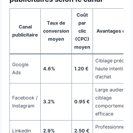
Coût
Taux de
par
Canal
conversion
clic
Avantages clés
publicitaire
moyen
(CPC)
moyen
Ciblage précis,
Google
4.6%
1.20 €
haute intention
Ads
d’achat
Large audience,
Facebook /
ciblage
3.2%
0.95 €
Instagram
comportemental
efficace
Professionnels
LinkedIn
2.9%
2.50 €