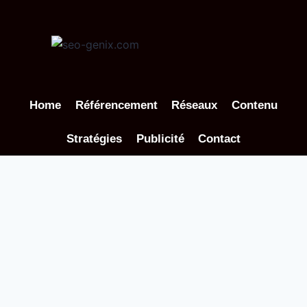
Aller
au
contenu
Home
Référencement
Réseaux
Contenu
Stratégies
Publicité
Contact