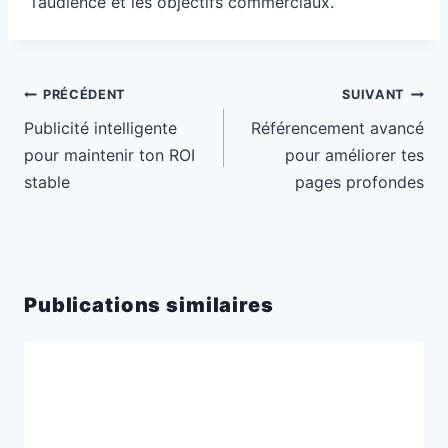
l’audience et les objectifs commerciaux.
Navigation
PRÉCÉDENT
SUIVANT
de
Publicité intelligente
Référencement avancé
l’article
pour maintenir ton ROI
pour améliorer tes
stable
pages profondes
Publications similaires